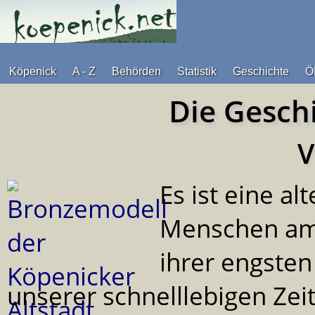
Köpenick
A - Z
Behörden
Statistik
Geschichte
Ö
Die Gesch
V
Es ist eine a
Menschen am 
ihrer engsten
unserer schnelllebigen Zei