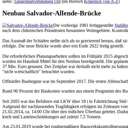
siehe:
Tangentialverbindung Ost
(im Bereich
Köpenick von A-Z)
Neubau Salvador-Allende-Brücke
Die vorherige 1981 fertiggestellte
Stahlbe
nach dem chilenischen Präsidenten benannten Wohngebiete. Kontrollen
Das Ausmaß der Schäden stellte sich als so gravierend heraus, daß s
erfolgte. Die neue Brücke wurde aber erst Ende 2022 fertig gestellt.
Die erforderlichen Planungsarbeiten sollten im Frühjahr 2015 abges
wurden im Haushalt Mittel für den Neubau bereitgestellt. Die geplan
37 Mio. Euro genannt. Der Zeitplan war deshalb nicht mehr zu halten
"nicht wirtschaftlich" betrachtet wurden.
Offizieller Baubeginn war im September 2017. Die ersten Abbrucharb
Rund 90 Prozent der Baukosten wurden aus einem Programm des Bunde
Seit 2005 war das Befahren mit LKW über 18 t in Fahrtrichtung Süd u
Aufgrund der nachlassenden Tragfähigkeit erfolgten im Zeitraum vom
21.02.2014, ca. 14:00 Uhr über den östlichen Überbau geleitet. Dadu
km/h und Lasteinschränkungen auf zuletzt 7,5 Tonnen.
Am 23.01.2019 wurde bei routinemäßigen Bauwerkskontrollmessungen f