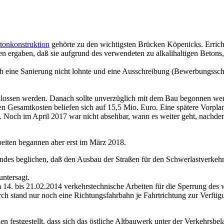
tonkonstruktion
gehörte zu den wichtigsten Brücken Köpenicks. Errich
 ergaben, daß sie aufgrund des verwendeten zu alkalihaltigen Betons,
ich eine Sanierung nicht lohnte und eine Ausschreibung (Bewerbungssch
chlossen werden. Danach sollte unverzüglich mit dem Bau begonnen we
ten Gesamtkosten beliefen sich auf 15,5 Mio. Euro. Eine spätere Vorpl
. Noch im April 2017 war nicht absehbar, wann es weiter geht, nachdem
eiten begannen aber erst im März 2018.
s beglichen, daß den Ausbau der Straßen für den Schwerlastverkehr 
ntersagt.
 14. bis 21.02.2014 verkehrstechnische Arbeiten für die Sperrung de
rch stand nur noch eine Richtungsfahrbahn je Fahrtrichtung zur Verfü
estgestellt, dass sich das östliche Altbauwerk unter der Verkehrsbel