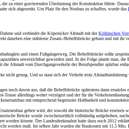
ke, die zu einer gravierenden Überlastung der Konstruktion führte. Dar
hatte sich abgesenkt. Um Platz für den Neubau zu schaffen, wurde das
 Dahme und verbindet die Köpenicker Altstadt mit der
Köllnischen Vors
direkt daneben eine stählerne Zusatz-/Behelfsbrücke gebaut und mit i
enbahngleis und einen Fußgängerweg. Die Behelfsbrücke sollte ursprüng
kapazitäten unverzichtbar geworden sind. In der Folge plante man, die 
mit die Altstadt vom Durchgangsverkehr der Berufspendler spürbar entla
ücke nicht genug. Und so staut sich der Verkehr trotz Altstadtumfahrun
gen noch davon aus, daß die Behelfsbrücke spätestens dann ersatzlos 
est-Trasse allerdings weiter verzögert und der für die Verkehrsentlast
rückenersatzbau mit entsprechend begrenzter Haltbarkeit und konstrukt
 Ersatzneubau geben wird, der sowohl die historische Brücke ersetzen w
orische Brücke wurde zwischenzeitlich vollständig aufgehoben, nachde
rt werden könnte. Der Landesdenkmalrat hatte dazu noch 2012 erklärt, 
cht werden muß. Im selben Jahr wurden die Baukosten mit 11,5 Mio. E