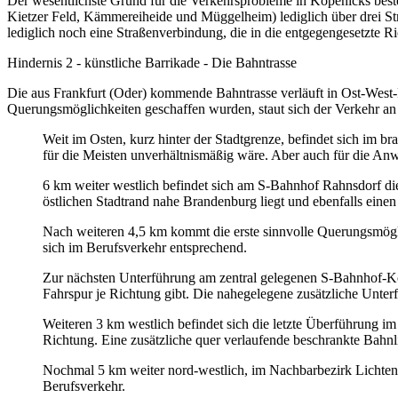
Der wesentlichste Grund für die Verkehrsprobleme in Köpenicks besteht
Kietzer Feld, Kämmereiheide und Müggelheim) lediglich über drei S
lediglich noch eine Straßenverbindung, die in die entgegengesetzte 
Hindernis 2 - künstliche Barrikade - Die Bahntrasse
Die aus Frankfurt (Oder) kommende Bahntrasse verläuft in Ost-West
Querungsmöglichkeiten geschaffen wurden, staut sich der Verkehr a
Weit im Osten, kurz hinter der Stadtgrenze, befindet sich im 
für die Meisten unverhältnismäßig wäre. Aber auch für die A
6 km weiter westlich befindet sich am S-Bahnhof Rahnsdorf die 
östlichen Stadtrand nahe Brandenburg liegt und ebenfalls ein
Nach weiteren 4,5 km kommt die erste sinnvolle Querungsmögli
sich im Berufsverkehr entsprechend.
Zur nächsten Unterführung am zentral gelegenen S-Bahnhof-Köpe
Fahrspur je Richtung gibt. Die nahegelegene zusätzliche Unter
Weiteren 3 km westlich befindet sich die letzte Überführung im
Richtung. Eine zusätzliche quer verlaufende beschrankte Bahnli
Nochmal 5 km weiter nord-westlich, im Nachbarbezirk Lichtenbe
Berufsverkehr.