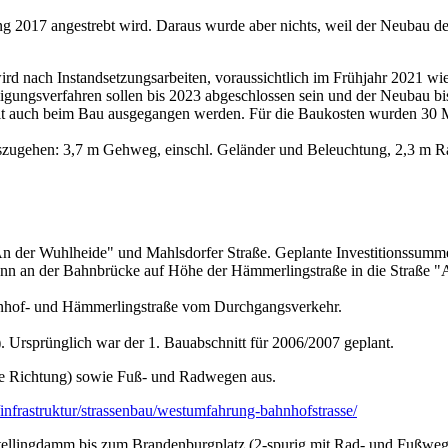
ng 2017 angestrebt wird. Daraus wurde aber nichts, weil der Neubau 
rd nach Instandsetzungsarbeiten, voraussichtlich im Frühjahr 2021 wi
gungsverfahren sollen bis 2023 abgeschlossen sein und der Neubau bis
it auch beim Bau ausgegangen werden. Für die Baukosten wurden 30 M
uszugehen: 3,7 m Gehweg, einschl. Geländer und Beleuchtung, 2,3 m Ra
n der Wuhlheide" und Mahlsdorfer Straße. Geplante Investitionssumme
dann an der Bahnbrücke auf Höhe der Hämmerlingstraße in die Straße
hnhof- und Hämmerlingstraße vom Durchgangsverkehr.
. Ursprünglich war der 1. Bauabschnitt für 2006/2007 geplant.
je Richtung) sowie Fuß- und Radwegen aus.
/infrastruktur/strassenbau/westumfahrung-bahnhofstrasse/
 Stellingdamm bis zum Brandenburgplatz (2-spurig mit Rad- und Fußweg