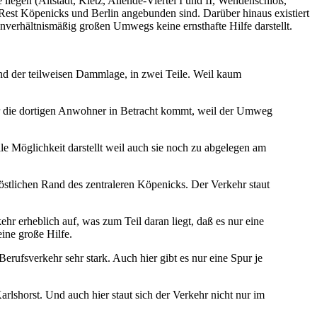
liegen (Altstadt, Kietz, Allende-Viertel I und II, Wendenschloß,
est Köpenicks und Berlin angebunden sind. Darüber hinaus existiert
nverhältnismäßig großen Umwegs keine ernsthafte Hilfe darstellt.
nd der teilweisen Dammlage, in zwei Teile. Weil kaum
 für die dortigen Anwohner in Betracht kommt, weil der Umweg
le Möglichkeit darstellt weil auch sie noch zu abgelegen am
stlichen Rand des zentraleren Köpenicks. Der Verkehr staut
r erheblich auf, was zum Teil daran liegt, daß es nur eine
ine große Hilfe.
rufsverkehr sehr stark. Auch hier gibt es nur eine Spur je
lshorst. Und auch hier staut sich der Verkehr nicht nur im