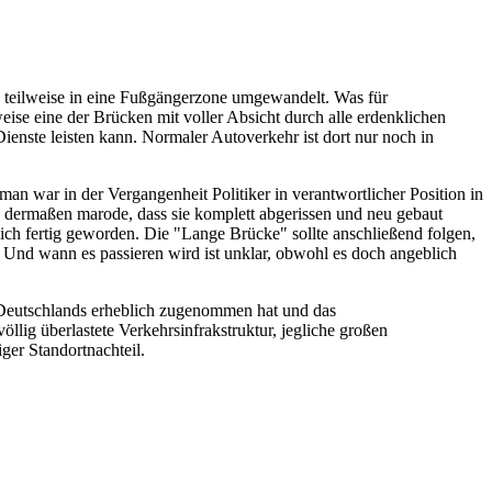
4 teilweise in eine Fußgängerzone umgewandelt. Was für
eise eine der Brücken mit voller Absicht durch alle erdenklichen
nste leisten kann. Normaler Autoverkehr ist dort nur noch in
an war in der Vergangenheit Politiker in verantwortlicher Position in
 dermaßen marode, dass sie komplett abgerissen und neu gebaut
h fertig geworden. Die "Lange Brücke" sollte anschließend folgen,
l. Und wann es passieren wird ist unklar, obwohl es doch angeblich
g Deutschlands erheblich zugenommen hat und das
lig überlastete Verkehrsinfrakstruktur, jegliche großen
ger Standortnachteil.