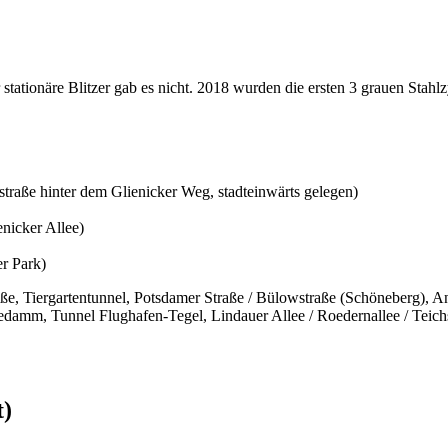
ationäre Blitzer gab es nicht. 2018 wurden die ersten 3 grauen Stahlzy
rstraße hinter dem Glienicker Weg, stadteinwärts gelegen)
nicker Allee)
r Park)
raße, Tiergartentunnel, Potsdamer Straße / Bülowstraße (Schöneberg), A
amm, Tunnel Flughafen-Tegel, Lindauer Allee / Roedernallee / Teichst
t)