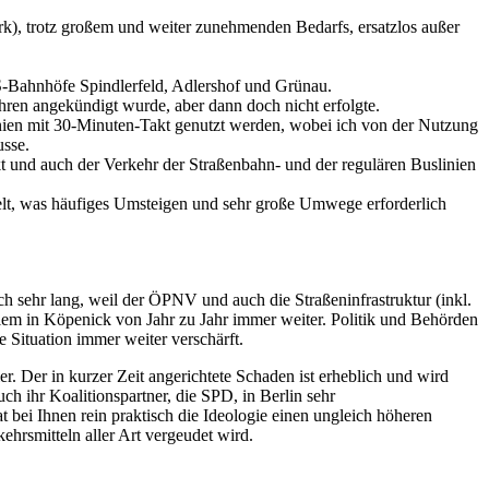
rk), trotz großem und weiter zunehmenden Bedarfs, ersatzlos außer
S-Bahnhöfe Spindlerfeld, Adlershof und Grünau.
ahren angekündigt wurde, aber dann doch nicht erfolgte.
nien mit 30-Minuten-Takt genutzt werden, wobei ich von der Nutzung
usse.
 und auch der Verkehr der Straßenbahn- und der regulären Buslinien
elt, was häufiges Umsteigen und sehr große Umwege erforderlich
ch sehr lang, weil der ÖPNV und auch die Straßeninfrastruktur (inkl.
blem in Köpenick von Jahr zu Jahr immer weiter. Politik und Behörden
 Situation immer weiter verschärft.
. Der in kurzer Zeit angerichtete Schaden ist erheblich und wird
h ihr Koalitionspartner, die SPD, in Berlin sehr
 bei Ihnen rein praktisch die Ideologie einen ungleich höheren
ehrsmitteln aller Art vergeudet wird.