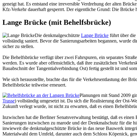
geneigt hat. Es entstand eine irreversible Verdrehung der alten Brüc
Kfz-Verkehr dauerhaft gesperrrt. Der eigentliche Grund: Die Brücke 
Lange Brücke (mit Behelfsbrücke)
Die denkmalgeschützte
Lange Brücke
führt über die
vollständig saniert. Bevor die Sanierungsarbeiten begannen, wurde 
sicher zu stellen.
Die Behelfsbrücke verfügt über zwei Fahrspuren, ein separates Straß
werden. Es wurde aber offensichtlich, daß ihre zusätzlichen Verkehrs
Bauabschnitt der Tangentialverbindung Ost) fertig gestellt ist und so
Wie sich herausstellte, brachte das für die Verkehrsentlastung der Br
Behelfsbrücke teilweise erneuert.
Planungen mit Stand 2009 gin
Trasse
) vollständig umgesetzt ist. Da sich die Realisierung der Ost-W
Zukunft verlegt wurde, ist nicht zu erwarten, daß es einen Behelfsb
Inzwischen hat die Berliner Senatsverwaltung bestätigt, daß es einen
Sanierungen inzwischen zu marode und der Denkmalschutz für die hist
inwieweit die denkmalgeschützte Brücke in das neue Bauwerk integrie
Materialwahl dem Umfeld, darunter auch dem Schloss Köpenick, gere