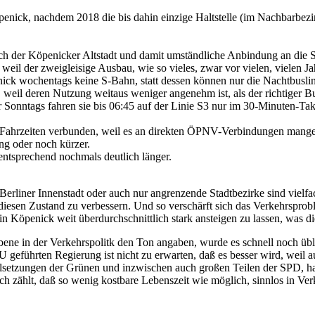
enick, nachdem 2018 die bis dahin einzige Haltstelle (im Nachbarbezi
ch der Köpenicker Altstadt und damit umständliche Anbindung an die 
eil der zweigleisige Ausbau, wie so vieles, zwar vor vielen, vielen J
ick wochentags keine S-Bahn, statt dessen können nur die Nachtbusli
, weil deren Nutzung weitaus weniger angenehm ist, als der richtiger B
onntags fahren sie bis 06:45 auf der Linie S3 nur im 30-Minuten-Takt
gen Fahrzeiten verbunden, weil es an direkten ÖPNV-Verbindungen mang
ng oder noch kürzer.
 entsprechend nochmals deutlich länger.
erliner Innenstadt oder auch nur angrenzende Stadtbezirke sind vielfa
 diesen Zustand zu verbessern. Und so verschärft sich das Verkehrspro
n Köpenick weit überdurchschnittlich stark ansteigen zu lassen, was die
ne in der Verkehrspolitk den Ton angaben, wurde es schnell noch übler
eführten Regierung ist nicht zu erwarten, daß es besser wird, weil auc
Zielsetzungen der Grünen und inzwischen auch großen Teilen der SPD, hat
ch zählt, daß so wenig kostbare Lebenszeit wie möglich, sinnlos in Verk