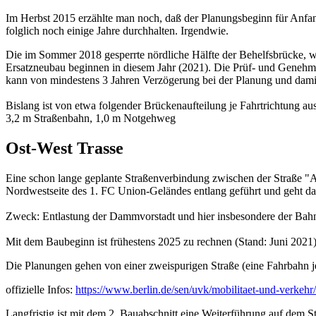
Im Herbst 2015 erzählte man noch, daß der Planungsbeginn für Anfa
folglich noch einige Jahre durchhalten. Irgendwie.
Die im Sommer 2018 gesperrte nördliche Hälfte der Behelfsbrücke, wi
Ersatzneubau beginnen in diesem Jahr (2021). Die Prüf- und Genehmi
kann von mindestens 3 Jahren Verzögerung bei der Planung und dam
Bislang ist von etwa folgender Brückenaufteilung je Fahrtrichtung a
3,2 m Straßenbahn, 1,0 m Notgehweg
Ost-West Trasse
Eine schon lange geplante Straßenverbindung zwischen der Straße "A
Nordwestseite des 1. FC Union-Geländes entlang geführt und geht 
Zweck: Entlastung der Dammvorstadt und hier insbesondere der Ba
Mit dem Baubeginn ist frühestens 2025 zu rechnen (Stand: Juni 2021)
Die Planungen gehen von einer zweispurigen Straße (eine Fahrbahn 
offizielle Infos:
https://www.berlin.de/sen/uvk/mobilitaet-und-verkehr
Langfristig ist mit dem 2. Bauabschnitt eine Weiterführung auf dem