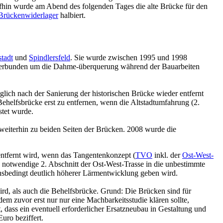
aufhin wurde am Abend des folgenden Tages die alte Brücke für den
Brückenwiderlager
halbiert.
tadt
und
Spindlersfeld
. Sie wurde zwischen 1995 und 1998
hr verbunden um die Dahme-überquerung während der Bauarbeiten
lich nach der Sanierung der historischen Brücke wieder entfernt
Behelfsbrücke erst zu entfernen, wenn die Altstadtumfahrung (2.
stet wurde.
g weiterhin zu beiden Seiten der Brücken. 2008 wurde die
entfernt wird, wenn das Tangentenkonzept (
TVO
inkl. der
Ost-West-
ung notwendige 2. Abschnitt der Ost-West-Trasse in die unbestimmte
ionsbedingt deutlich höherer Lärmentwicklung geben wird.
ird, als auch die Behelfsbrücke. Grund: Die Brücken sind für
m zuvor erst nur nur eine Machbarkeitsstudie klären sollte,
dass ein eventuell erforderlicher Ersatzneubau in Gestaltung und
uro beziffert.