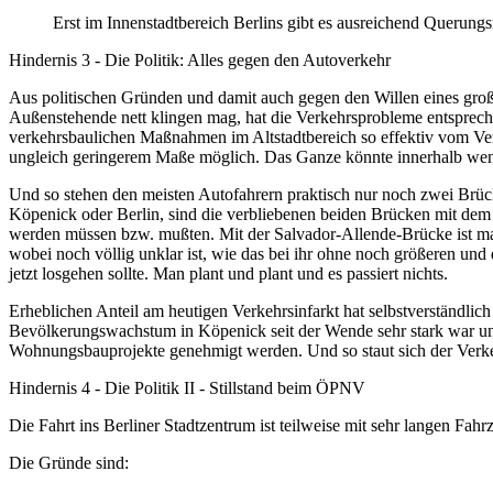
Erst im Innenstadtbereich Berlins gibt es ausreichend Querung
Hindernis 3 - Die Politik: Alles gegen den Autoverkehr
Aus politischen Gründen und damit auch gegen den Willen eines groß
Außenstehende nett klingen mag, hat die Verkehrsprobleme entsprechen
verkehrsbaulichen Maßnahmen im Altstadtbereich so effektiv vom Ver
ungleich geringerem Maße möglich. Das Ganze könnte innerhalb wenig
Und so stehen den meisten Autofahrern praktisch nur noch zwei Brücke
Köpenick oder Berlin, sind die verbliebenen beiden Brücken mit dem
werden müssen bzw. mußten. Mit der Salvador-Allende-Brücke ist ma
wobei noch völlig unklar ist, wie das bei ihr ohne noch größeren und
jetzt losgehen sollte. Man plant und plant und es passiert nichts.
Erheblichen Anteil am heutigen Verkehrsinfarkt hat selbstverständli
Bevölkerungswachstum in Köpenick seit der Wende sehr stark war und w
Wohnungsbauprojekte genehmigt werden. Und so staut sich der Verkehr
Hindernis 4 - Die Politik II - Stillstand beim ÖPNV
Die Fahrt ins Berliner Stadtzentrum ist teilweise mit sehr langen Fahr
Die Gründe sind: