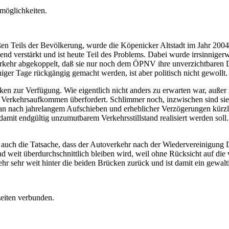
smöglichkeiten.
en Teils der Bevölkerung, wurde die Köpenicker Altstadt im Jahr 200
d verstärkt und ist heute Teil des Problems. Dabei wurde irrsinnigerw
kehr abgekoppelt, daß sie nur noch dem ÖPNV ihre unverzichtbaren Die
er Tage rückgängig gemacht werden, ist aber politisch nicht gewollt.
n zur Verfügung. Wie eigentlich nicht anders zu erwarten war, außer m
 Verkehrsaufkommen überfordert. Schlimmer noch, inzwischen sind sie
n nach jahrelangem Aufschieben und erheblicher Verzögerungen kürzlic
 damit endgültig unzumutbarem Verkehrsstillstand realisiert werden sol
ch auch die Tatsache, dass der Autoverkehr nach der Wiedervereinigun
eit überdurchschnittlich bleiben wird, weil ohne Rücksicht auf die völ
 sehr weit hinter die beiden Brücken zurück und ist damit ein gewalti
zeiten verbunden.