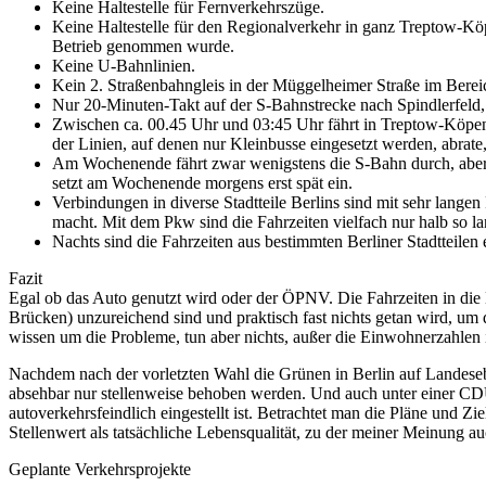
Keine Haltestelle für Fernverkehrszüge.
Keine Haltestelle für den Regionalverkehr in ganz Treptow-Köp
Betrieb genommen wurde.
Keine U-Bahnlinien.
Kein 2. Straßenbahngleis in der Müggelheimer Straße im Berei
Nur 20-Minuten-Takt auf der S-Bahnstrecke nach Spindlerfeld, w
Zwischen ca. 00.45 Uhr und 03:45 Uhr fährt in Treptow-Köpen
der Linien, auf denen nur Kleinbusse eingesetzt werden, abrate
Am Wochenende fährt zwar wenigstens die S-Bahn durch, aber S
setzt am Wochenende morgens erst spät ein.
Verbindungen in diverse Stadtteile Berlins sind mit sehr lan
macht. Mit dem Pkw sind die Fahrzeiten vielfach nur halb so la
Nachts sind die Fahrzeiten aus bestimmten Berliner Stadtteilen
Fazit
Egal ob das Auto genutzt wird oder der ÖPNV. Die Fahrzeiten in die B
Brücken) unzureichend sind und praktisch fast nichts getan wird, um
wissen um die Probleme, tun aber nichts, außer die Einwohnerzahlen i
Nachdem nach der vorletzten Wahl die Grünen in Berlin auf Landesebe
absehbar nur stellenweise behoben werden. Und auch unter einer CDU g
autoverkehrsfeindlich eingestellt ist. Betrachtet man die Pläne und 
Stellenwert als tatsächliche Lebensqualität, zu der meiner Meinung au
Geplante Verkehrsprojekte