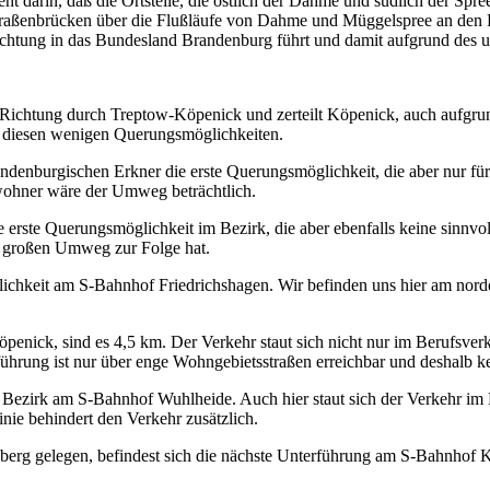
 darin, daß die Ortsteile, die östlich der Dahme und südlich der Spree 
traßenbrücken über die Flußläufe von Dahme und Müggelspree an den R
Richtung in das Bundesland Brandenburg führt und damit aufgrund des u
-Richtung durch Treptow-Köpenick und zerteilt Köpenick, auch aufgru
n diesen wenigen Querungsmöglichkeiten.
brandenburgischen Erkner die erste Querungsmöglichkeit, die aber nur
nwohner wäre der Umweg beträchtlich.
erste Querungsmöglichkeit im Bezirk, die aber ebenfalls keine sinnvol
en großen Umweg zur Folge hat.
chkeit am S-Bahnhof Friedrichshagen. Wir befinden uns hier am nordö
nick, sind es 4,5 km. Der Verkehr staut sich nicht nur im Berufsverkeh
führung ist nur über enge Wohngebietsstraßen erreichbar und deshalb ke
 Bezirk am S-Bahnhof Wuhlheide. Auch hier staut sich der Verkehr im Be
nie behindert den Verkehr zusätzlich.
rg gelegen, befindest sich die nächste Unterführung am S-Bahnhof Kar