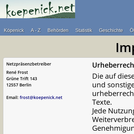
Köpenick
A - Z
Behörden
Statistik
Geschichte
Ö
Im
Urheberrech
Netzpräsenzbetreiber
René Frost
Die auf dies
Grüne Trift 143
und sonstig
12557 Berlin
urheberrecht
Email:
frost@koepenick.net
Texte.
Jede Nutzung
Weiterverbre
Genehmigung