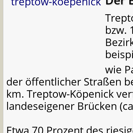
Der 
Trept
bzw. 
Bezir
beisp
wie P
der öffentlicher Straßen 
km. Treptow-Köpenick verf
landeseigener Brücken (ca.
Etwa 70 Prozent des riesi