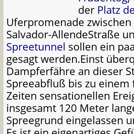
der
Platz de
Uferpromenade zwischen d
Salvador-Allende­Straße 
Spreetunnel
sollen ein pa
gesagt werden.Einst überq
Dampferfähre an dieser St
Spreeabfluß bis zu einem 
Zeiten sensationellen Erei
insgesamt 120 Meter lang
Spreegrund eingelassen u
Es ist ein eigenartiges Gef