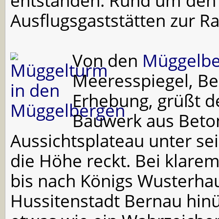
entstanden. Rund um den 
Ausflugsgaststätten zur Ra
Von den
Müggelbe
Meeresspiegel, Ber
Erhebung, grüßt d
Bauwerk aus Beton
Aussichtsplateau unter se
die Höhe reckt.
Bei klarem
bis nach Königs Wusterhau
Hussitenstadt Bernau hinü